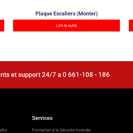
Plaque Escaliers (Monter)
Lire la suite
nts et support 24/7 a 0 661-108 - 186
Services
udre
Formation à la Sécurité Incendie