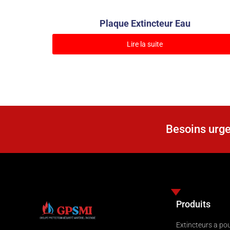
Plaque Extincteur Eau
Lire la suite
Besoins urge
Produits
Extincteurs a po